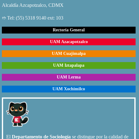
Alcaldía Azcapotzalco, CDMX
➱ Tel: (55) 5318 9140 ext: 103
Rectoría General
UAM Azacapotzalco
UAM Cuajimalpa
UAM Iztapalapa
UAM Lerma
UAM Xochimilco
El
Departamento de Sociología
se distingue por la calidad de