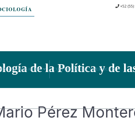
+52 (55)
OCIOLOGÍA
gía de la Política y de la
IÓN Y DIVULGACIÓN
CULTURA DE PAZ Y SERVICIOS
Mario Pérez Monte