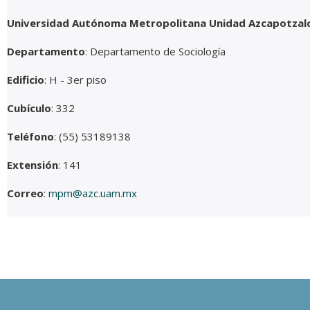
Universidad Autónoma Metropolitana Unidad Azcapotzal
Departamento
: Departamento de Sociología
Edificio
: H - 3er piso
Cubículo
: 332
Teléfono
: (55) 53189138
Extensión
: 141
Correo
:
mpm@azc.uam.mx