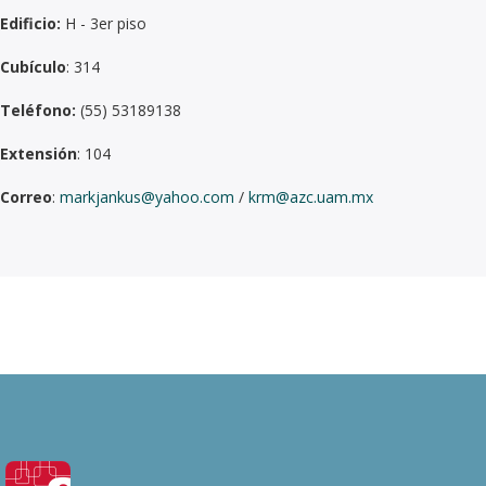
Edificio:
H - 3er piso
Cubículo
: 314
Teléfono:
(55) 53189138
Extensión
: 104
Correo
:
markjankus@yahoo.com
/
krm@azc.uam.mx