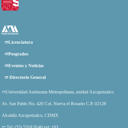
➱Licenciatura
➱Posgrados
➱Eventos y Noticias
➱
Directorio General
➱Universidad Autónoma Metropolitana, unidad Azcapotzalco
Av. San Pablo No. 420 Col. Nueva el Rosario C.P. 02128
Alcaldía Azcapotzalco, CDMX
➱ Tel: (55) 5318 9140 ext: 103