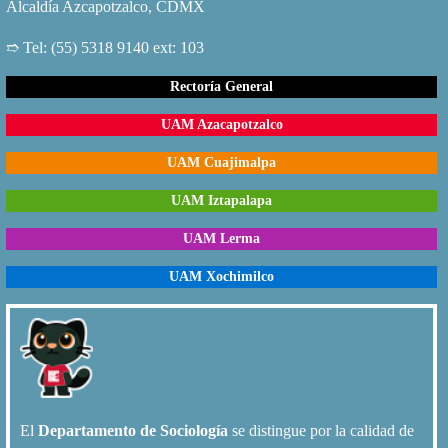
Alcaldía Azcapotzalco, CDMX
➱ Tel: (55) 5318 9140 ext: 103
Rectoría General
UAM Azacapotzalco
UAM Cuajimalpa
UAM Iztapalapa
UAM Lerma
UAM Xochimilco
El
Departamento de Sociología
se distingue por la calidad de