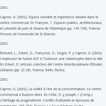
2002
Capron, G. (2002). Espace sensible et expérience urbaine dans le
centre commercial. En François, T. Espaces publics, architecturaux,
et urbanité de part et d’autre de l’Atlantique (pp. 145-158). Francia:
Presses de l’Université de St Etienne.
2002
Brévard, L., Eckert, D., Françoise, D., Dugot, P. y Capron, G. (2002).
L’explosion de l’usine AZF à Toulouse: une catastrophe dans la ville.
En Eckert, D. Artículo colectivo del Centre Interdisciplinaire d’Etudes
Urbaines (pp. 23-28). Francia: Belin, Reclus.
2002
Capron, G. (2002). La civilité à l'ère de la consommation. Le centre
commercial à Buenos Aires. En Cefaï, D. y Joseph, I. (Comp.).
L'héritage du pragmatisme. Conflits d'urbanité et épreuves de
civisme (pp. 265-283). Francia: La Tour d'Aigues: l'aube.