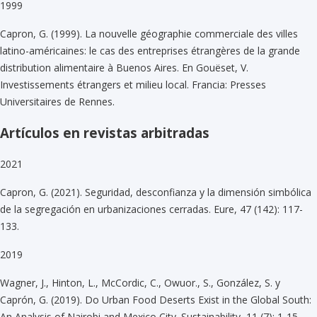
1999
Capron, G. (1999). La nouvelle géographie commerciale des villes
latino-américaines: le cas des entreprises étrangères de la grande
distribution alimentaire à Buenos Aires. En Gouëset, V.
Investissements étrangers et milieu local. Francia: Presses
Universitaires de Rennes.
Artículos en revistas arbitradas
2021
Capron, G. (2021). Seguridad, desconfianza y la dimensión simbólica
de la segregación en urbanizaciones cerradas. Eure, 47 (142): 117-
133.
2019
Wagner, J., Hinton, L., McCordic, C., Owuor., S., González, S. y
Caprón, G. (2019). Do Urban Food Deserts Exist in the Global South:
An Analysis of Nairobi and Mexico City. Sustainability, 11 (7): 1-15.