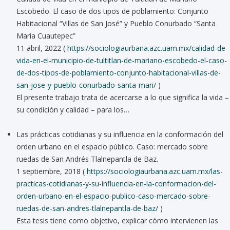
Escobedo. El caso de dos tipos de poblamiento: Conjunto
Habitacional “Villas de San José” y Pueblo Conurbado “Santa
María Cuautepec”
11 abril, 2022 (
https://sociologiaurbana.azc.uam.mx/calidad-de-
vida-en-el-municipio-de-tultitlan-de-mariano-escobedo-el-caso-
de-dos-tipos-de-poblamiento-conjunto-habitacional-villas-de-
san-jose-y-pueblo-conurbado-santa-mari/
)
El presente trabajo trata de acercarse a lo que significa la vida –
su condición y calidad – para los…
Las prácticas cotidianas y su influencia en la conformación del
orden urbano en el espacio público. Caso: mercado sobre
ruedas de San Andrés Tlalnepantla de Baz.
1 septiembre, 2018 (
https://sociologiaurbana.azc.uam.mx/las-
practicas-cotidianas-y-su-influencia-en-la-conformacion-del-
orden-urbano-en-el-espacio-publico-caso-mercado-sobre-
ruedas-de-san-andres-tlalnepantla-de-baz/
)
Esta tesis tiene como objetivo, explicar cómo intervienen las