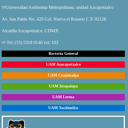
➱Universidad Autónoma Metropolitana, unidad Azcapotzalco
Av. San Pablo No. 420 Col. Nueva el Rosario C.P. 02128
Alcaldía Azcapotzalco, CDMX
➱ Tel: (55) 5318 9140 ext: 103
Rectoría General
UAM Azacapotzalco
UAM Cuajimalpa
UAM Iztapalapa
UAM Lerma
UAM Xochimilco