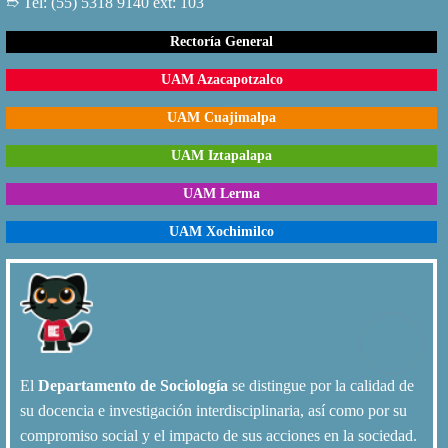
➱ Tel: (55) 5318 9140 ext: 103
Rectoría General
UAM Azacapotzalco
UAM Cuajimalpa
UAM Iztapalapa
UAM Lerma
UAM Xochimilco
El
Departamento de Sociología
se distingue por la calidad de
su docencia e investigación interdisciplinaria, así como por su
compromiso social y el impacto de sus acciones en la sociedad.