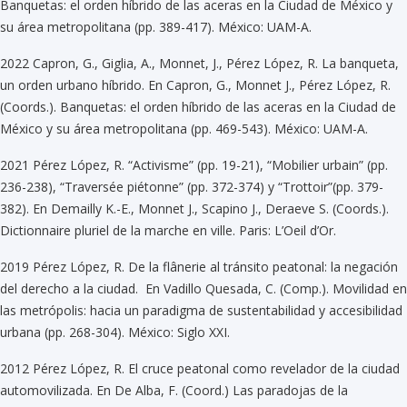
Banquetas: el orden híbrido de las aceras en la Ciudad de México y
su área metropolitana (pp. 389-417). México: UAM-A.
2022 Capron, G., Giglia, A., Monnet, J., Pérez López, R. La banqueta,
un orden urbano híbrido. En Capron, G., Monnet J., Pérez López, R.
(Coords.). Banquetas: el orden híbrido de las aceras en la Ciudad de
México y su área metropolitana (pp. 469-543). México: UAM-A.
2021 Pérez López, R. “Activisme” (pp. 19-21), “Mobilier urbain” (pp.
236-238), “Traversée piétonne” (pp. 372-374) y “Trottoir”(pp. 379-
382). En Demailly K.-E., Monnet J., Scapino J., Deraeve S. (Coords.).
Dictionnaire pluriel de la marche en ville. Paris: L’Oeil d’Or.
2019 Pérez López, R. De la flânerie al tránsito peatonal: la negación
del derecho a la ciudad. En Vadillo Quesada, C. (Comp.). Movilidad en
las metrópolis: hacia un paradigma de sustentabilidad y accesibilidad
urbana (pp. 268-304). México: Siglo XXI.
2012 Pérez López, R. El cruce peatonal como revelador de la ciudad
automovilizada. En De Alba, F. (Coord.) Las paradojas de la