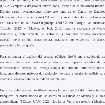
A partir del año 2008, en el Observatorio Ciudadano de la Ciudad de México
(OCCM) empezó a desarrollar interés por el estudio de la movilidad urbana.
Dirigió varias investigaciones sobre este tema en el Centro de Estudios
Mexicanos y Centroamericanos (2011-2015) y en el Laboratorio de Ciudades
en Transición de la UAM-Cuajimalpa (2017-2019). Dirigió las encuestas
“Ecobici, 2012” y “Muévete en bici, 2012” para la Secretaría de Medio
Ambiente y, posteriormente, se centró en la movilidad pedestre prestando
especial interés en dos infraestructuras peatonales por excelencia: los cruces
peatonales y las banquetas.
Para enriquecer el análisis del espacio público, diseñó una metodología de
evaluación de cruces peatonales y estudió los impactos sociales de la
infraestructura ciclista. Su trabajo adopta un enfoque multidisciplinario,
integrando diversos métodos de recolección de datos y escalas de análisis para
abordar el espacio público en toda su complejidad.
Entre sus publicaciones científicas destaca la coordinación del libro colectivo
Banquetas: el orden híbrido de las aceras en la Ciudad de México y su área
metropolitana (México: UAM, 2022), los libros Vivre et survivre à Mexico: