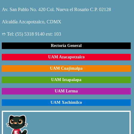
Av. San Pablo No. 420 Col. Nueva el Rosario C.P. 02128
Alcaldía Azcapotzalco, CDMX
➱ Tel: (55) 5318 9140 ext: 103
Rectoría General
UAM Azacapotzalco
UAM Cuajimalpa
UAM Iztapalapa
UAM Lerma
UAM Xochimilco