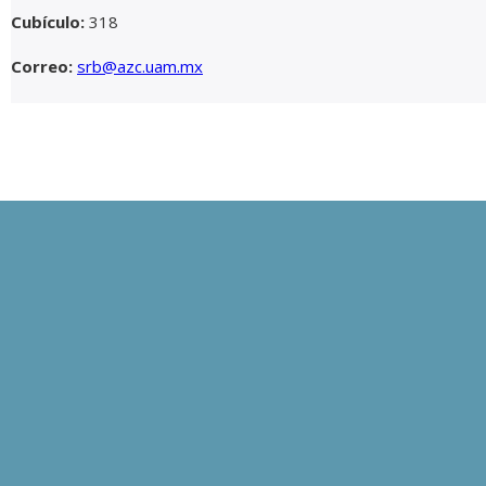
Cubículo:
318
Correo:
srb@azc.uam.mx