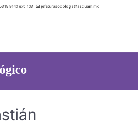
 5318 9140 ext: 103
jefaturasociologia@azc.uam.mx
ógico
stián