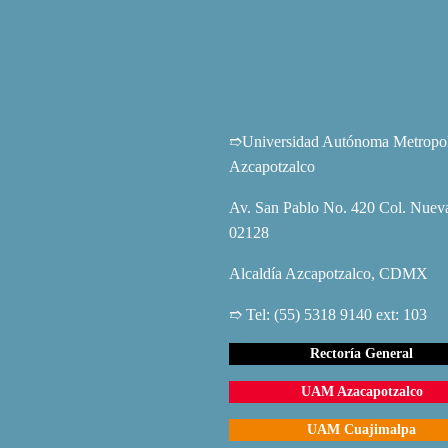
➱Universidad Autónoma Metropoli
Azcapotzalco
Av. San Pablo No. 420 Col. Nueva
02128
Alcaldía Azcapotzalco, CDMX
➱ Tel: (55) 5318 9140 ext: 103
Rectoría General
UAM Azacapotzalco
UAM Cuajimalpa