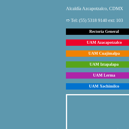
Alcaldía Azcapotzalco, CDMX
➱ Tel: (55) 5318 9140 ext: 103
Rectoría General
UAM Azacapotzalco
UAM Cuajimalpa
UAM Iztapalapa
UAM Lerma
UAM Xochimilco