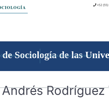
+52 (55)
OCIOLOGÍA
de Sociología de las Univ
IÓN Y DIVULGACIÓN
CULTURA DE PAZ Y SERVICIOS
 Andrés Rodríguez