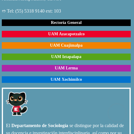
➱ Tel: (55) 5318 9140 ext: 103
Rectoría General
UAM Azacapotzalco
UAM Cuajimalpa
UAM Iztapalapa
UAM Lerma
UAM Xochimilco
El
Departamento de Sociología
se distingue por la calidad de
su docencia e investigación interdisciplinaria, así como por su