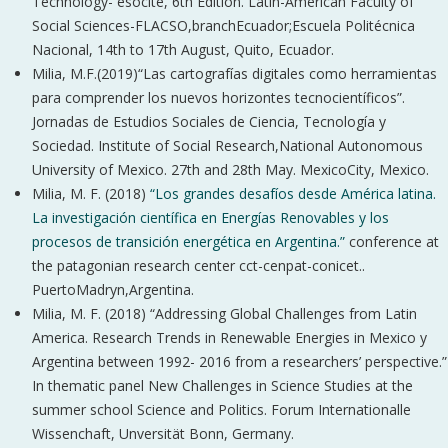
Technology- esocite, 6th Edition. Latin-American Faculty of
Social Sciences-FLACSO,branchEcuador;Escuela Politécnica
Nacional, 14th to 17th August, Quito, Ecuador.
Milia, M.F.(2019)“Las cartografías digitales como herramientas
para comprender los nuevos horizontes tecnocientíficos”.
Jornadas de Estudios Sociales de Ciencia, Tecnología y
Sociedad. Institute of Social Research,National Autonomous
University of Mexico. 27th and 28th May. MexicoCity, Mexico.
Milia, M. F. (2018)
“Los grandes desafíos desde América latina.
La investigación científica en Energías Renovables y los
procesos de transición energética en Argentina.”
conference at
the patagonian research center cct-cenpat-conicet..
PuertoMadryn,Argentina.
Milia, M. F. (2018) “Addressing Global Challenges from Latin
America. Research Trends in Renewable Energies in Mexico y
Argentina between 1992- 2016 from a researchers’ perspective.”
In thematic panel New Challenges in Science Studies at the
summer school Science and Politics. Forum Internationalle
Wissenchaft, Unversität Bonn, Germany.