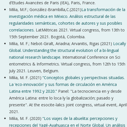
d’Etudes Avancées de Paris (IEA), Paris, France.
Milia, M.F.; González-Brambilla,C.(2021)
La transformación de la
investigación médica en México. Análisis estructural de las
regularidades semánticas, cohortes de autores y sus posibles
correlaciones.
LatMétricas 2021. Virtual congress, from 13th to
15th September 2021. Bogotá, Colombia.
Milia, M. F.; Nebot-Giralt, Ariadna; Arvanitis, Rigas (2021)
Locally
Global. Understanding the structural evolution of a bi-lingual
national research landscape.
International Conference on Sci
entometrics & Informetrics. Virtual congress, from 12th to 15th
July 2021. Leuven, Belgium.
Milia, M. F. (2021)
“Conceptos globales y perspectivas situadas.
La ‘eco-innovación’ y sus formas de circulación en América
Latina entre 1992 y 2020.”
Panel: "La tecnociencia en y desde
América Latina: entre lo loca ly la globalización; pasado y
presente". At the esocite-lalics joint congress, virtual event, April
2021.
Milia, M. F. (2020)
“Los viajes de la abuelita: percepciones y
recepciones del Yagé-Ayahuasca en el Norte Global. Un análisis