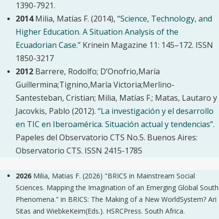
1390-7921.
2014
Milia, Matías F. (2014),
“Science, Technology, and
Higher Education. A Situation Analysis of the
Ecuadorian Case.”
Krinein Magazine 11: 145–172. ISSN
1850-3217
2012
Barrere, Rodolfo; D’Onofrio,María
Guillermina;Tignino,María Victoria;Merlino-
Santesteban,
Cristian; Milia, Matías F.; Matas, Lautaro y
Jacovkis, Pablo (2012).
“La investigación y el desar
rollo
en TIC en Iberoamérica. Situación actual y tendencias”
.
Papeles del Observatorio CTS No.
5. Buenos Aires:
Observatorio CTS. ISSN 2415-1785
2026
Milia, Matias F. (2026) "BRICS in Mainstream Social
Sciences. Mapping the Imagination of an Emerging Global South
Phenomena." in BRICS: The Making of a New WorldSystem? Ari
Sitas and WiebkeKeim(Eds.). HSRCPress. South Africa.