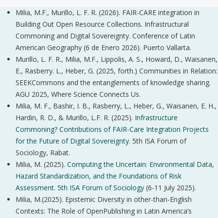
Milia, M.F., Murillo, L. F. R. (2026). FAIR-CARE integration in
Building Out Open Resource Collections. Infrastructural
Commoning and Digital Sovereignty. Conference of Latin
American Geography (6 de Enero 2026). Puerto Vallarta.
Murillo, L. F. R., Milia, M.F., Lippolis, A. S., Howard, D., Waisanen,
E., Rasberry. L., Heber, G. (2025, forth.) Communities in Relation:
SEEKCommons and the entanglements of knowledge sharing.
AGU 2025, Where Science Connects Us.
Milia, M. F., Bashir, I. B., Rasberry, L., Heber, G., Waisanen, E. H.,
Hardin, R. D., & Murillo, L.F. R. (2025).
Infrastructure
Commoning? Contributions of FAIR-Care Integration Projects
for the Future of Digital Sovereignty.
5th ISA Forum of
Sociology, Rabat.
Milia, M. (2025).
Computing the Uncertain: Environmental Data,
Hazard Standardization, and the Foundations of Risk
Assessment. 5th ISA Forum of Sociology
(6-11 July 2025).
Milia, M.(2025). Epistemic Diversity in other-than-English
Contexts: The Role of OpenPublishing in Latin America’s