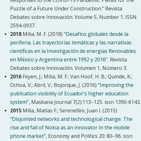
Responses to the COVID-19 Pandemic: Pieces for the
Puzzle of a Future Under Construction." Revista
Debates sobre Innovación
. Volume 5, Number 1. ISSN
2594-0937.
2018
Milia, M. F. (2018)
“Desafíos globales desde la
periferia. Las trayectorias temáticas y las narrativas
científicas en la Investigación de energías Renovables
en México y Argentina entre 1992 y 2016".
Revista
Debates sobre Innovación. Volumen 1, Número 3.
2016
Feyen, J.; Milia, M. F.; Van Hoof, H. B.; Quinde, K.;
Ochoa, V.; Abril, V.; Bojorque, J. (2016)
“Improving the
publication visibility of Ecuador’s higher education
system”
, Maskana Journal 7(2):113–125. issn 1390-6143.
2015
Milia, Matías F.; Serenellini, Juan I. (2015)
“Disjointed networks and technological change. The
rise and fall of Nokia as an innovator in the mobile
phone market”
, Economy and Politics 20: 80–96. issn