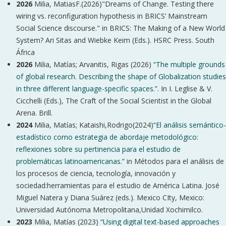
2026
Milia, MatiasF.(2026)"Dreams of Change. Testing there
wiring vs. reconfiguration hypothesis in BRICS’ Mainstream
Social Science discourse." in BRICS: The Making of a New World
System? Ari Sitas and Wiebke Keim (Eds.). HSRC Press. South
África
2026
Milia, Matías; Arvanitis, Rigas (2026)
“The multiple grounds
of global research. Describing the shape of Globalization studies
in three different language-specific spaces.”.
In I. Leglise & V.
Cicchelli (Eds.), The Craft of the Social Scientist in the Global
Arena. Brill.
2024
Milia, Matías; Kataishi,Rodrigo(2024)
“El análisis semántico-
estadístico como estrategia de abordaje metodológico:
reflexiones sobre su pertinencia para el estudio de
problemáticas latinoamericanas.”
in Métodos para el análisis de
los procesos de ciencia, tecnología, innovación y
sociedad:herramientas para el estudio de América Latina. José
Miguel Natera y Diana Suárez (eds.). Mexico CIty, Mexico:
Universidad Autónoma Metropolitana,Unidad Xochimilco.
2023
Milia, Matías (2023)
“Using digital text-based approaches