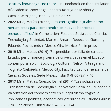
to study knowledge circulation.”
in Handbook on the Circulation
of academic Knowledge,Leandro Rodriguez Medina y
WiebkeKeim (eds.). isbn 9781003290650.
2022
Milia, Matías (2022*)
“Las cartografías digitales como
herramientas para comprender los nuevos horizontes
tecnocientíficos”
in Compilación: Estudios Sociales de Ciencia,
Tecnología y Sociedad. Marcela Amaro, Rebeca de Gortari y
Eduardo Robles (eds.). Mexico City, Mexico. * = in press.
2019
Milia, Matías (2019) “Suspendidas por falta de calidad:
Estado, performance y cierre de universidades en el Ecuador
contemporáneo”. in Sociología Cultural, Nelson Arteaga and
Tognato Carlo(eds.). Mexico City: Facultad Latinoamericana de
Ciencias Sociales, Sede México, isbn 978-6078517-40-4.
2017
Milia, Matías; Cuesta, Daniel (2017) “Las políticas de
Transferencia de Tecnología e Innovación Social en Ecuador.” in
Valorización del conocimiento en el capitalismo cognitivo:
implicancias políticas, económicas y territoriales., Buenos Aires:
UNGS ediciones, isbn 978-987-6302-81-4.