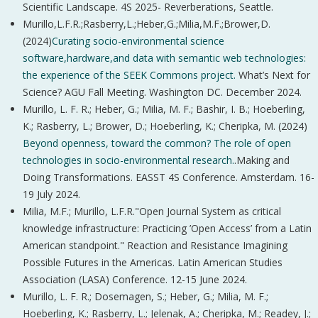
Scientific Landscape. 4S 2025- Reverberations, Seattle.
Murillo,L.F.R.;Rasberry,L.;Heber,G.;Milia,M.F.;Brower,D.
(2024)
Curating socio-environmental science
software,hardware,and data with semantic web technologies:
the experience of the SEEK Commons project.
What’s Next for
Science? AGU Fall Meeting. Washington DC. December 2024.
Murillo, L. F. R.; Heber, G.; Milia, M. F.; Bashir, I. B.; Hoeberling,
K.; Rasberry, L.; Brower, D.; Hoeberling, K.; Cheripka, M. (2024)
Beyond openness, toward the common? The role of open
technologies in socio-environmental research.
.Making and
Doing Transformations. EASST 4S Conference. Amsterdam. 16-
19 July 2024.
Milia, M.F.; Murillo, L.F.R."Open Journal System as critical
knowledge infrastructure: Practicing ’Open Access’ from a Latin
American standpoint." Reaction and Resistance Imagining
Possible Futures in the Americas. Latin American Studies
Association (LASA) Conference. 12-15 June 2024.
Murillo, L. F. R.; Dosemagen, S.; Heber, G.; Milia, M. F.;
Hoeberling, K.; Rasberry, L.; Jelenak, A.; Cheripka, M.; Readey, J.;