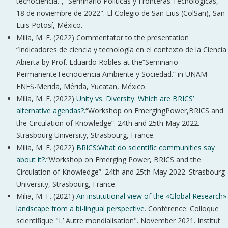
tecnociencia.”, “Seminario Políticas y Fronteras Tecnológicas,
18 de noviembre de 2022". El Colegio de San Lius (ColSan), San
Luis Potosí, México.
Milia, M. F. (2022) Commentator to the presentation
“Indicadores de ciencia y tecnología en el contexto de la Ciencia
Abierta by Prof. Eduardo Robles at the“Seminario
PermanenteTecnociencia Ambiente y Sociedad.” in UNAM
ENES-Merida, Mérida, Yucatan, México.
Milia, M. F. (2022)
Unity vs. Diversity. Which are BRICS’
alternative agendas?.
“Workshop on EmergingPower,BRICS and
the Circulation of Knowledge”. 24th and 25th May 2022.
Strasbourg University, Strasbourg, France.
Milia, M. F. (2022)
BRICS:What do scientific communities say
about it?.
“Workshop on Emerging Power, BRICS and the
Circulation of Knowledge”. 24th and 25th May 2022. Strasbourg
University, Strasbourg, France.
Milia, M. F. (2021)
An institutional view of the «Global Research»
landscape from a bi-lingual perspective.
Conférence: Colloque
scientifique "L’ Autre mondialisation". November 2021. Institut