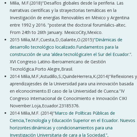
Milia, M.F.(2018)“Desafíos globales desde la periferia. Las
narrativas científicas y la strayectorias temáticas en la
Investigación de energías Renovables en México y Argentina
entre 1992 y 2016. ”posterat the doctoral forumlalics-altec.
From 24th to 26th January. MexicoCity,Mexico.
2015 Milia,M.F.;Cuesta,D.;Galante,O.(2015)
“Dinámicas de
desarrollo tecnológico localizado.Fundamentos para la
construcción de una ‘aldea tecnológica’en el Sur del Ecuador.”
.
XVI Congreso Latino-Iberoamericano de Gestión
Tecnológica.Porto Alegre,Brasil.
2014 Milia,M.F.;Astudillo,S.;QuindeHerrera,K.(2014)“Reflexiones y
aprendizajesdes de la Universidad para una innovación basada
en elconocimiento.El caso de la Universidad de Cuenca.”IV
Congreso Internacional de Conocimiento e Innovación CIKI
November.Loja,Ecuador.23185376.
2014 Milia,M.F. (2014)
“Marco de Políticas Públicas de
Ciencia,Tecnología y Educación Superior en el Ecuador. Nuevos
horizontes:dinámicas y condicionamientos para una
Investigación Universitaria de cara a la Sociedad.”,