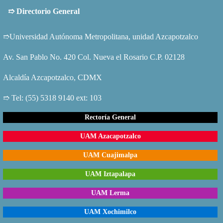
➱
Directorio General
➱Universidad Autónoma Metropolitana, unidad Azcapotzalco
Av. San Pablo No. 420 Col. Nueva el Rosario C.P. 02128
Alcaldía Azcapotzalco, CDMX
➱ Tel: (55) 5318 9140 ext: 103
Rectoría General
UAM Azacapotzalco
UAM Cuajimalpa
UAM Iztapalapa
UAM Lerma
UAM Xochimilco