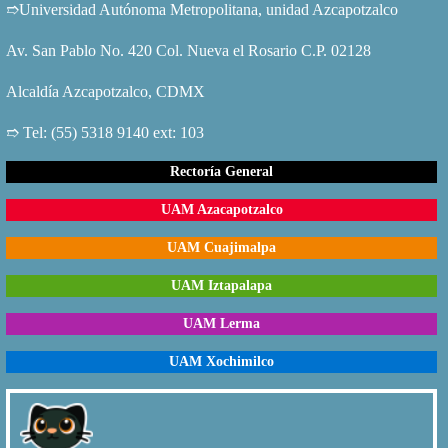
➱Universidad Autónoma Metropolitana, unidad Azcapotzalco
Av. San Pablo No. 420 Col. Nueva el Rosario C.P. 02128
Alcaldía Azcapotzalco, CDMX
➱ Tel: (55) 5318 9140 ext: 103
Rectoría General
UAM Azacapotzalco
UAM Cuajimalpa
UAM Iztapalapa
UAM Lerma
UAM Xochimilco