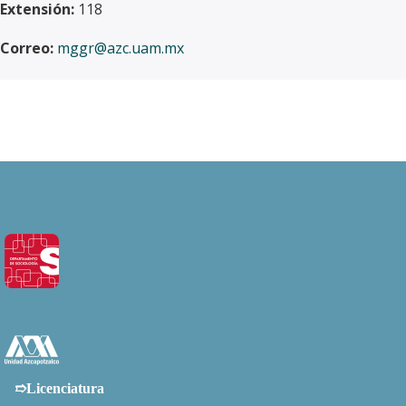
Extensión:
118
Correo:
mggr@azc.uam.mx
➱Licenciatura