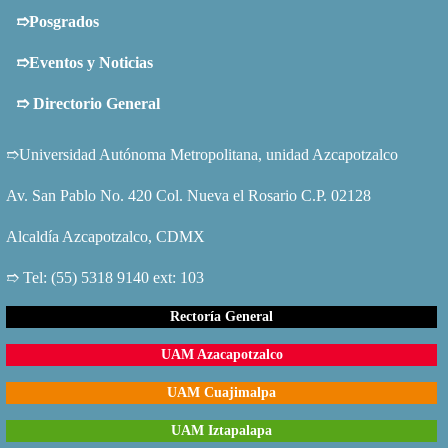
➱Posgrados
➱Eventos y Noticias
➱
Directorio General
➱Universidad Autónoma Metropolitana, unidad Azcapotzalco
Av. San Pablo No. 420 Col. Nueva el Rosario C.P. 02128
Alcaldía Azcapotzalco, CDMX
➱ Tel: (55) 5318 9140 ext: 103
Rectoría General
UAM Azacapotzalco
UAM Cuajimalpa
UAM Iztapalapa