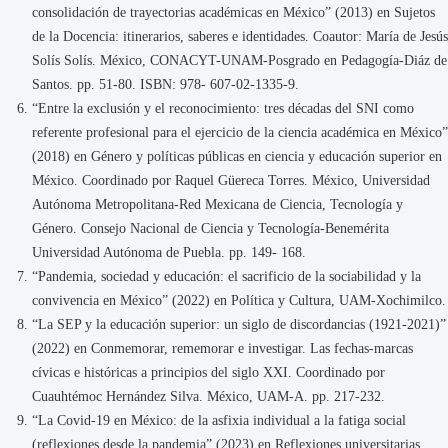
consolidación de trayectorias académicas en México” (2013) en Sujetos
de la Docencia: itinerarios, saberes e identidades. Coautor: María de Jesús
Solís Solís. México, CONACYT-UNAM-Posgrado en Pedagogía-Diáz de
Santos. pp. 51-80. ISBN: 978- 607-02-1335-9.
“Entre la exclusión y el reconocimiento: tres décadas del SNI como
referente profesional para el ejercicio de la ciencia académica en México”
(2018) en Género y políticas públicas en ciencia y educación superior en
México. Coordinado por Raquel Güereca Torres. México, Universidad
Autónoma Metropolitana-Red Mexicana de Ciencia, Tecnología y
Género. Consejo Nacional de Ciencia y Tecnología-Benemérita
Universidad Autónoma de Puebla. pp. 149- 168.
“Pandemia, sociedad y educación: el sacrificio de la sociabilidad y la
convivencia en México” (2022) en Política y Cultura, UAM-Xochimilco.
“La SEP y la educación superior: un siglo de discordancias (1921-2021)”
(2022) en Conmemorar, rememorar e investigar. Las fechas-marcas
cívicas e históricas a principios del siglo XXI. Coordinado por
Cuauhtémoc Hernández Silva. México, UAM-A. pp. 217-232.
“La Covid-19 en México: de la asfixia individual a la fatiga social
(reflexiones desde la pandemia” (2023) en Reflexiones universitarias