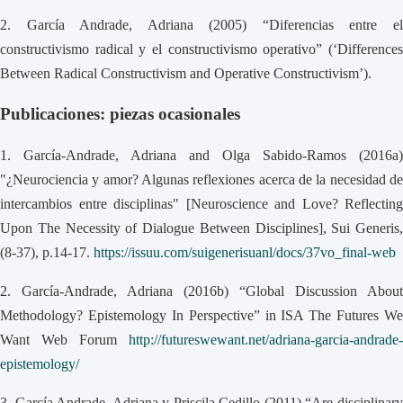
2.
García Andrade, Adriana (2005) “Diferencias entre e
constructivismo radical y el constructivismo operativo” (‘Differences
Between Radical Constructivism and Operative Constructivism’).
Publicaciones: piezas ocasionales
1.
García-Andrade, Adriana and Olga Sabido-Ramos (2016a)
"¿Neurociencia y amor? Algunas reflexiones acerca de la necesidad de
intercambios entre disciplinas" [Neuroscience and Love? Reflecting
Upon The Necessity of Dialogue Between Disciplines], Sui Generis,
(8-37), p.14-17.
https://issuu.com/suigenerisuanl/docs/37vo_final-web
2.
García-Andrade, Adriana (2016b) “Global Discussion About
Methodology? Epistemology In Perspective” in ISA The Futures We
Want Web Forum
http://futureswewant.net/adriana-garcia-andrade-
epistemology/
3.
García Andrade, Adriana y Priscila Cedillo (2011) “Are disciplinar