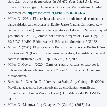
siglo XXI: 30 años de investigación del ASU de la UAM-A
(1.ª ed.,
Colección Sociología). Universidad Autónoma Metropolitana, Unidad
Azcapotzalco.
https://isbnsearch.org/isbn/9786072832664
Miller, D. (2021). El derecho a educarse en condiciones de equidad: las
Universidades para el Bienestar Benito Juárez García. En Flores, P., y
García, C. (Coord.). Análisis de la política en Educación Superior bajo el
gobierno de AMLO ¿Cambio, continuidad o regresión? (Vol. 1, pp. 97-
89).UAQ, UABC, Biblioteca de la Educación Superior y ANUIES.
Miller, D. (2021). El programa de Becas para el Bienestar Benito Juárez.
En Guevara, N. (Coord.). La regresión educativa, La hostilidad de las 4T
contra la ilustración (Vol. 1, pp. 215-246). Grijalbo.
Miller, D (Coord.). (2020). Caminos, rutas y veredas: el paso por la
universidad de estudiantes diversos (1ra ed.). Universidad Autónoma
Metropolitana
Buendía, A., Guzmán, C., Pérez, A., Arévalo, A., y Quiroga, B. (2020).
Movilidad académica Iberoamericana de estudiantes normalistas:
Proyecto Paulo Freire-México (1ra ed.). OEI-México-COMIE-SEP-
DGESPE.
Miller, D., Montoya, I., y Garay, A. D. (Coord.). (2017). Las