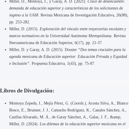
Miller, D., Montoya, I., y Garay, A. D. (2021).
Cruce de desencuentro:
demanda de educación superior y características de los solicitantes de
ingreso a la UAM
. Revista Mexicana de Investigación Educativa, 26(88),
pp. 253-282.
Miller, D. (2015).
Exploración del vínculo entre trayectorias escolares y
marcos normativos en la Universidad Autónoma Metropolitana.
Revista
Iberoamericana de Educación Superior, 6(17), pp. 21-37.
Miller, D. y Garay, A. D. (2015). Dossier
“Dos temas cruciales para la
agenda mexicana de Educación superior: Educación Privada y Equidad
e Inclusión”
. Propuesta Educativa, 1(43), pp. 75-87.
Libros de Divulgación:
Montoya Zepeda, I., Mejía Pérez, G. (Coords.), Acosta Silva, A., Blanco
Bosco, E., Brunner, J. J., Camacho Rodríguez, K., Canales Sánchez, A.,
Casillas Alvarado, M. Á., de Garay Sánchez, A., Galaz, J. F., &amp;
Miller, D. (2024).
Los dilemas de la educación superior mexicana en el