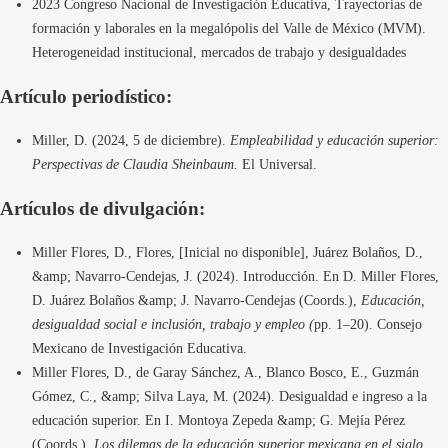
2023 Congreso Nacional de Investigación Educativa, Trayectorias de
formación y laborales en la megalópolis del Valle de México (MVM).
Heterogeneidad institucional, mercados de trabajo y desigualdades
Artículo periodístico:
Miller, D. (2024, 5 de diciembre).
Empleabilidad y educación superior:
Perspectivas de Claudia Sheinbaum.
El Universal.
Artículos de divulgación:
Miller Flores, D., Flores, [Inicial no disponible], Juárez Bolaños, D.,
&amp; Navarro-Cendejas, J. (2024). Introducción. En D. Miller Flores,
D. Juárez Bolaños &amp; J. Navarro-Cendejas (Coords.),
Educación,
desigualdad social e inclusión, trabajo y empleo (
pp. 1–20). Consejo
Mexicano de Investigación Educativa.
Miller Flores, D., de Garay Sánchez, A., Blanco Bosco, E., Guzmán
Gómez, C., &amp; Silva Laya, M. (2024). Desigualdad e ingreso a la
educación superior. En I. Montoya Zepeda &amp; G. Mejía Pérez
(Coords.),
Los dilemas de la educación superior mexicana en el siglo