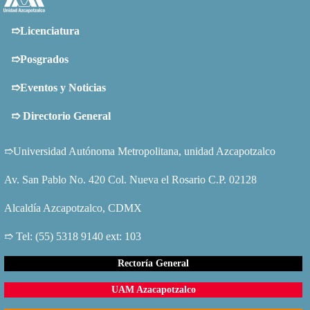
➱Licenciatura
➱Posgrados
➱Eventos y Noticias
➱
Directorio General
➱Universidad Autónoma Metropolitana, unidad Azcapotzalco
Av. San Pablo No. 420 Col. Nueva el Rosario C.P. 02128
Alcaldía Azcapotzalco, CDMX
➱ Tel: (55) 5318 9140 ext: 103
Rectoría General
UAM Azacapotzalco