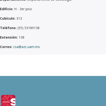
Edificio:
H - 3er piso
Cubículo:
313
Teléfono:
(55) 53189138
Extensión:
138
Correo:
csa@azc.uam.mx