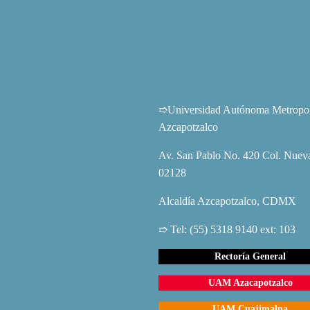
➱Universidad Autónoma Metropoli
Azcapotzalco
Av. San Pablo No. 420 Col. Nueva
02128
Alcaldía Azcapotzalco, CDMX
➱ Tel: (55) 5318 9140 ext: 103
Rectoría General
UAM Azacapotzalco
UAM Cuajimalpa