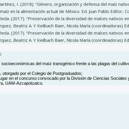
Martínez, I. (2018). “Género, organización y defensa del maíz nati
 y maíz en la alimentación actual de México. Ed. Juan Pablo Editor, 
eda. (2017). “Preservación de la diversidad de maíces nativos en 
Vázquez, Beatriz A. Y Keilbach Baer, Nicola María (coordinadoras) 
eda. (2017). “Preservación de la diversidad de maíces nativos en 
Vázquez, Beatriz A. Y Keilbach Baer, Nicola María (coordinadoras) 
;
 socioeconómicas del maíz transgénico frente a las plagas del cultivo
 otorgado por el Colegio de Postgraduados;
 lugar en el concurso convocado por la División de Ciencias Sociale
tura, UAM-Azcapotzalco.