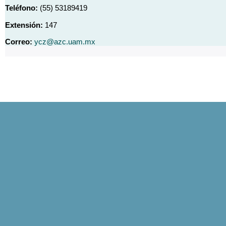
Teléfono:
(55) 53189419
Extensión:
147
Correo:
ycz@azc.uam.mx