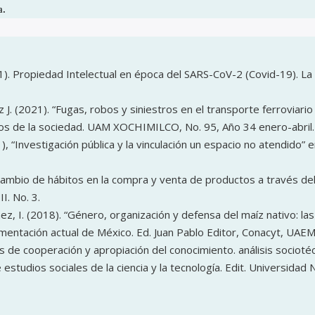
a.
. Propiedad Intelectual en época del SARS-CoV-2 (Covid-19). La di
ez J. (2021). “Fugas, robos y siniestros en el transporte ferrovia
cos de la sociedad. UAM XOCHIMILCO, No. 95, Año 34 enero-abril.
), “Investigación pública y la vinculación un espacio no atend
 Cambio de hábitos en la compra y venta de productos a través de
. No. 3.
nez, I. (2018). “Género, organización y defensa del maíz nativo: la
limentación actual de México. Ed. Juan Pablo Editor, Conacyt, UAEM
s de cooperación y apropiación del conocimiento. análisis socioté
estudios sociales de la ciencia y la tecnología. Edit. Universidad 