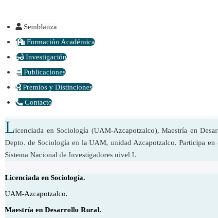
Semblanza
Formación Académica
Investigación
Publicaciones
Premios y Distinciones
Contacto
L
icenciada en Sociología (UAM-Azcapotzalco), Maestría en Desarr
Depto. de Sociología en la UAM, unidad Azcapotzalco. Participa en 
Sistema Nacional de Investigadores nivel I.
Licenciada en Sociología.
UAM-Azcapotzalco.
Maestría en Desarrollo Rural.