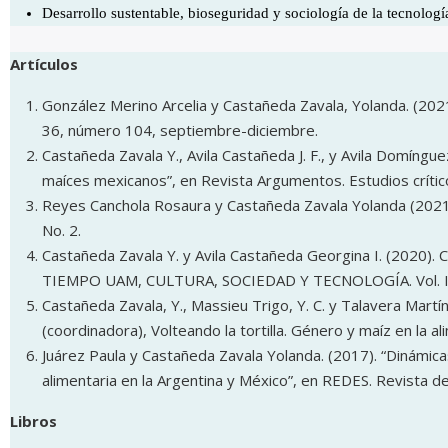
Desarrollo sustentable, bioseguridad y sociología de la tecnologí
Artículos
González Merino Arcelia y Castañeda Zavala, Yolanda. (2021)
36, número 104, septiembre-diciembre.
Castañeda Zavala Y., Avila Castañeda J. F., y Avila Domíngu
maíces mexicanos”, en Revista Argumentos. Estudios críti
Reyes Canchola Rosaura y Castañeda Zavala Yolanda (2021
No. 2.
Castañeda Zavala Y. y Avila Castañeda Georgina I. (2020).
TIEMPO UAM, CULTURA, SOCIEDAD Y TECNOLOGÍA. Vol. III
Castañeda Zavala, Y., Massieu Trigo, Y. C. y Talavera Martí
(coordinadora), Volteando la tortilla. Género y maíz en la a
Juárez Paula y Castañeda Zavala Yolanda. (2017). “Dinámica
alimentaria en la Argentina y México”, en REDES. Revista de 
Libros