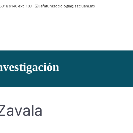
 5318 9140 ext: 103
jefaturasociologia@azc.uam.mx
vestigación
Zavala