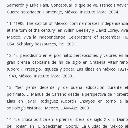
Salmerón y Erika Pani, Conceptuar lo que se ve. Francois Xavier
Guerra historiador. Homenaje, México, Instituto Mora, 2004.
11.
“1900 The capital of Mexico commemorates Independenci
at the turn of the century” en Willim Beezley y David Lorey, Viva
México. Viva la Independencia, Celebrations of september 16.
USA, Scholarly Ressources, Inc., 2001.
12.
“El periodismo en el porfiriato: percepciones y valores en l
gran prensa capitalina de fin de siglo en Graziella Altamirano
(Coord.), Prestigio, Riqueza y poder. Las élites en México 1821-
1940, México, Instituto Mora, 2000.
13.
“Ser gente decente y de buena educación durante e
porfiriato. El Manuel de Carreño desde la perspectiva de Norbert
Elias en Javier Rodríguez (Coord.) Ensayos en torno a la
sociología histórica, México, UAM-Azc. 2000.
14.
“La crítica política en la prensa liberal del siglo XIX: El Diari
del Hogar” en E. Speckman (Coord.) La Ciudad de México al