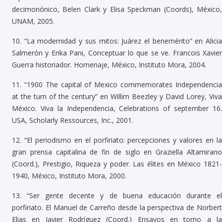
decimonónico, Belen Clark y Elisa Speckman (Coords), México,
UNAM, 2005.
10.
“La modernidad y sus mitos: Juárez el benemérito” en Alici
Salmerón y Erika Pani, Conceptuar lo que se ve. Francois Xavier
Guerra historiador. Homenaje, México, Instituto Mora, 2004.
11.
“1900 The capital of Mexico commemorates Independenci
at the turn of the century” en Willim Beezley y David Lorey, Viva
México. Viva la Independencia, Celebrations of september 16.
USA, Scholarly Ressources, Inc., 2001.
12.
“El periodismo en el porfiriato: percepciones y valores en l
gran prensa capitalina de fin de siglo en Graziella Altamirano
(Coord.), Prestigio, Riqueza y poder. Las élites en México 1821-
1940, México, Instituto Mora, 2000.
13.
“Ser gente decente y de buena educación durante e
porfiriato. El Manuel de Carreño desde la perspectiva de Norbert
Elias en Javier Rodríguez (Coord.) Ensayos en torno a la