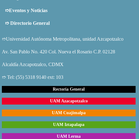
➱Eventos y Noticias
➱
Directorio General
➱Universidad Autónoma Metropolitana, unidad Azcapotzalco
Av. San Pablo No. 420 Col. Nueva el Rosario C.P. 02128
Alcaldía Azcapotzalco, CDMX
➱ Tel: (55) 5318 9140 ext: 103
Rectoría General
UAM Azacapotzalco
UAM Cuajimalpa
UAM Iztapalapa
UAM Lerma