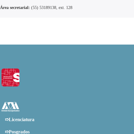
Área secretarial:
(55) 53189138, ext. 128
➱Licenciatura
➱Posgrados