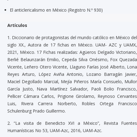
El anticlericalismo en México (Registro N.º 930)
Artículos
1.
Diccionario de protagonistas del mundo católico en México del
siglo XX., Autora de 17 fichas en México. UAM- AZC y UAMX,
2021, México. 17 Fichas realizadas: Agüeros Delgado Victoriano,
Berlié Belaunzarán Emilio, Cepeda Silva Onésimo, Fox Quezada
Vicente, Leñero Otero Vicente, Llaguno Farías José Alberto, Lona
Reyes Arturo, López Aviña Antonio, Lozano Barragán Javier,
Maciel Degollado Marcial, Mejía Piñeros María Consuelo, Mullor
García Justo, Nava Martínez Salvador, Paoli Bolio Francisco,
Pellicer Cámara Carlos, Prigione Girolamo, Reynoso Cervantes
Luis, Rivera Carrera Norberto, Robles Ortega Francisco
Schulenburg Prado Guillermo.
2.
“La visita de Benedicto XVI a México”, Revista Fuente
Humanísticas No 53, UAM-Azc, 2016, UAM-Azc.