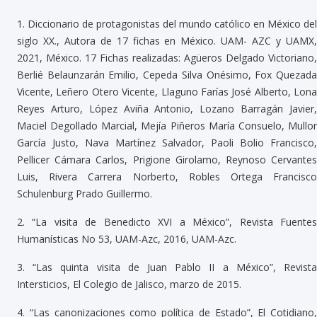
1.
Diccionario de protagonistas del mundo católico en México del
siglo XX., Autora de 17 fichas en México. UAM- AZC y UAMX,
2021, México. 17 Fichas realizadas: Agüeros Delgado Victoriano,
Berlié Belaunzarán Emilio, Cepeda Silva Onésimo, Fox Quezada
Vicente, Leñero Otero Vicente, Llaguno Farías José Alberto, Lona
Reyes Arturo, López Aviña Antonio, Lozano Barragán Javier,
Maciel Degollado Marcial, Mejía Piñeros María Consuelo, Mullor
García Justo, Nava Martínez Salvador, Paoli Bolio Francisco,
Pellicer Cámara Carlos, Prigione Girolamo, Reynoso Cervantes
Luis, Rivera Carrera Norberto, Robles Ortega Francisco
Schulenburg Prado Guillermo.
2.
“La visita de Benedicto XVI a México”, Revista Fuente
Humanísticas No 53, UAM-Azc, 2016, UAM-Azc.
3.
“Las quinta visita de Juan Pablo II a México”, Revist
Intersticios, El Colegio de Jalisco, marzo de 2015.
4.
“Las canonizaciones como política de Estado”, El Cotidiano,